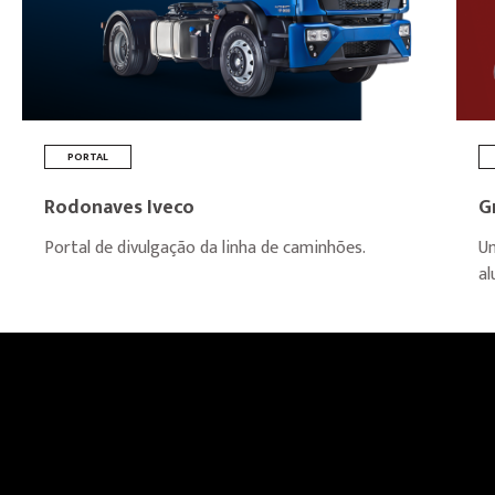
PORTAL
Rodonaves Iveco
G
Portal de divulgação da linha de caminhões.
Um
al