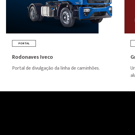
PORTAL
Rodonaves Iveco
G
Portal de divulgação da linha de caminhões.
Um
al